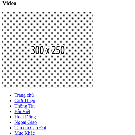
Video
Trang chủ
Giới Thiệu
Thông Tin
Bài Viết
Hoạt Động
Ngoại Giao
Tạp chí Cao Đài
Mục Khác