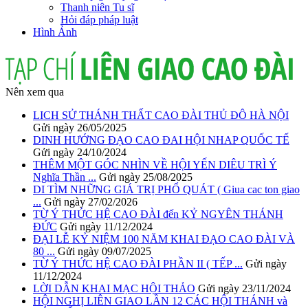
Thanh niên Tu sĩ
Hỏi đáp pháp luật
Hình Ảnh
Nên xem qua
LICH SỬ THÁNH THẤT CAO ĐÀI THỦ ĐÔ HÀ NỘI
Gửi ngày 26/05/2025
DINH HƯỚNG ĐẠO CAO ĐAI HỘI NHAP QUỐC TẾ
Gửi ngày 24/10/2024
THÊM MỘT GÓC NHÌN VỀ HỘI YẾN DIÊU TRÌ Ý
Nghĩa Thần ...
Gửi ngày 25/08/2025
DI TÌM NHỮNG GIÁ TRỊ PHỔ QUÁT ( Giua cac ton giao
...
Gửi ngày 27/02/2026
TỪ Ý THỨC HỆ CAO ĐÀI đến KỶ NGYÊN THÁNH
ĐỨC
Gửi ngày 11/12/2024
ĐẠI LỄ KỶ NIỆM 100 NĂM KHAI ĐẠO CAO ĐÀI VÀ
80 ...
Gửi ngày 09/07/2025
TỪ Ý THỨC HỆ CAO ĐÀI PHẦN II ( TẾP ...
Gửi ngày
11/12/2024
LỜI DẪN KHAI MẠC HỘI THẢO
Gửi ngày 23/11/2024
HỘI NGHỊ LIÊN GIAO LẦN 12 CÁC HỘI THÁNH và