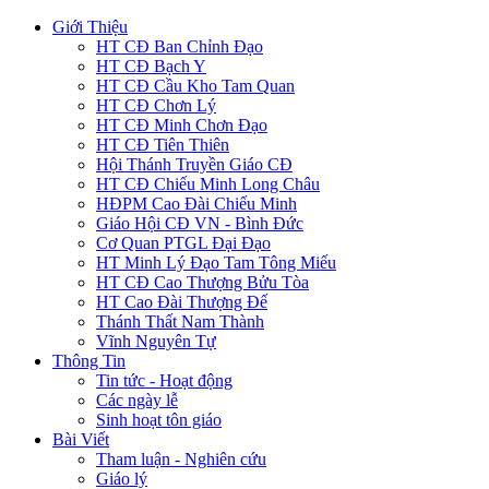
Giới Thiệu
HT CĐ Ban Chỉnh Đạo
HT CĐ Bạch Y
HT CĐ Cầu Kho Tam Quan
HT CĐ Chơn Lý
HT CĐ Minh Chơn Đạo
HT CĐ Tiên Thiên
Hội Thánh Truyền Giáo CĐ
HT CĐ Chiếu Minh Long Châu
HĐPM Cao Đài Chiếu Minh
Giáo Hội CĐ VN - Bình Đức
Cơ Quan PTGL Đại Đạo
HT Minh Lý Đạo Tam Tông Miếu
HT CĐ Cao Thượng Bửu Tòa
HT Cao Đài Thượng Đế
Thánh Thất Nam Thành
Vĩnh Nguyên Tự
Thông Tin
Tin tức - Hoạt động
Các ngày lễ
Sinh hoạt tôn giáo
Bài Viết
Tham luận - Nghiên cứu
Giáo lý