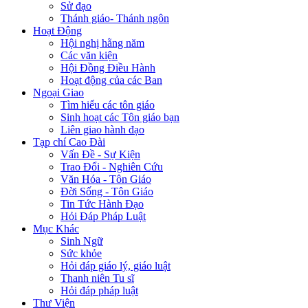
Sử đạo
Thánh giáo- Thánh ngôn
Hoạt Động
Hội nghị hằng năm
Các văn kiện
Hội Đồng Điều Hành
Hoạt động của các Ban
Ngoại Giao
Tìm hiểu các tôn giáo
Sinh hoạt các Tôn giáo bạn
Liên giao hành đạo
Tạp chí Cao Đài
Vấn Đề - Sự Kiện
Trao Đổi - Nghiên Cứu
Văn Hóa - Tôn Giáo
Đời Sống - Tôn Giáo
Tin Tức Hành Đạo
Hỏi Đáp Pháp Luật
Mục Khác
Sinh Ngữ
Sức khỏe
Hỏi đáp giáo lý, giáo luật
Thanh niên Tu sĩ
Hỏi đáp pháp luật
Thư Viện