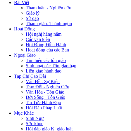
Bài Viết
Tham luận - Nghiên cứu
Giáo lý
Sử đạo
Thánh giáo- Thánh ngôn
Hoạt Động
Hội nghị hằng năm
Các văn kiện
Hội Đồng Điều Hành
Hoạt động của các Ban
Ngoại Giao
Tìm hiểu các tôn giáo
Sinh hoạt các Tôn giáo bạn
Liên giao hành đạo
Tạp Chí Cao Đài
Vấn Đề - Sự Kiện
Trao Đổi - Nghiên Cứu
Văn Hóa - Tôn Giáo
Đời Sống - Tôn Giáo
Tin Tức Hành Đạo
Hỏi Đáp Pháp Luật
Mục Khác
Sinh Ngữ
Sức khỏe
Hỏi đáp giáo lý, giáo luật