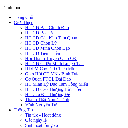
Danh mục
Trang Chủ
Giới Thiệu
HT CĐ Ban Chỉnh Đạo
HT CĐ Bạch Y
HT CĐ Cầu Kho Tam Quan
HT CĐ Chơn Lý
HT CĐ Minh Chơn Đạo
HT CĐ Tiên Thiên
Hội Thánh Truyền Giáo CĐ
HT CĐ Chiếu Minh Long Châu
HĐPM Cao Đài Chiếu Minh
Giáo Hội CĐ VN - Bình Đức
Cơ Quan PTGL Đại Đạo
HT Minh Lý Đạo Tam Tông Miếu
HT CĐ Cao Thượng Bửu Tòa
HT Cao Đài Thượng Đế
Thánh Thất Nam Thành
Vĩnh Nguyên Tự
Thông Tin
Tin tức - Hoạt động
Các ngày lễ
Sinh hoạt tôn giáo