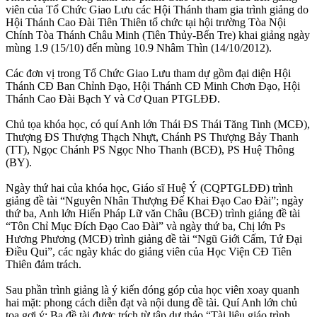
viên của Tổ Chức Giao Lưu các Hội Thánh tham gia trình giảng do
Hội Thánh Cao Đài Tiên Thiên tổ chức tại hội trường Tòa Nội
Chính Tòa Thánh Châu Minh (Tiên Thủy-Bến Tre) khai giảng ngày
mùng 1.9 (15/10) đến mùng 10.9 Nhâm Thìn (14/10/2012).
Các đơn vị trong Tổ Chức Giao Lưu tham dự gồm đại diện Hội
Thánh CĐ Ban Chỉnh Đạo, Hội Thánh CĐ Minh Chơn Đạo, Hội
Thánh Cao Đài Bạch Y và Cơ Quan PTGLĐĐ.
Chủ tọa khóa học, có quí Anh lớn Thái ĐS Thái Tăng Tinh (MCĐ),
Thượng ĐS Thượng Thạch Nhựt, Chánh PS Thượng Bảy Thanh
(TT), Ngọc Chánh PS Ngọc Nho Thanh (BCĐ), PS Huệ Thông
(BY).
Ngày thứ hai của khóa học, Giáo sĩ Huệ Ý (CQPTGLĐĐ) trình
giảng đề tài “Nguyên Nhân Thượng Đế Khai Đạo Cao Đài”; ngày
thứ ba, Anh lớn Hiến Pháp Lữ văn Châu (BCĐ) trình giảng đề tài
“Tôn Chỉ Mục Đích Đạo Cao Đài” và ngày thứ ba, Chị lớn Ps
Hương Phương (MCĐ) trình giảng đề tài “Ngũ Giới Cấm, Tứ Đại
Điều Qui”, các ngày khác do giảng viên của Học Viện CĐ Tiên
Thiên đảm trách.
Sau phần trình giảng là ý kiến đóng góp của học viên xoay quanh
hai mặt: phong cách diễn đạt và nội dung đề tài. Quí Anh lớn chủ
tọa gợi ý: Ba đề tài được trích từ tập dự thảo “Tài liệu giáo trình