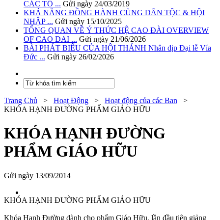
CÁC TỔ ...
Gửi ngày 24/03/2019
KHẢ NĂNG ĐỒNG HÀNH CÙNG DÂN TỘC & HỘI
NHẬP ...
Gửi ngày 15/10/2025
TỔNG QUAN VỀ Ý THỨC HỆ CAO ĐÀI OVERVIEW
OF CAO DAI ...
Gửi ngày 21/06/2026
BÀI PHÁT BIỂU CỦA HỘI THÁNH Nhân dịp Đại lễ Vía
Đức ...
Gửi ngày 26/02/2026
Trang Chủ
>
Hoạt Động
>
Hoạt động của các Ban
>
KHÓA HẠNH ĐƯỜNG PHẨM GIÁO HỮU
KHÓA HẠNH ĐƯỜNG
PHẨM GIÁO HỮU
Gửi ngày 13/09/2014
KHÓA HẠNH ĐƯỜNG PHẨM GIÁO HỮU
Khóa Hạnh Đường dành cho phẩm Giáo Hữu, lần đầu tiên giảng