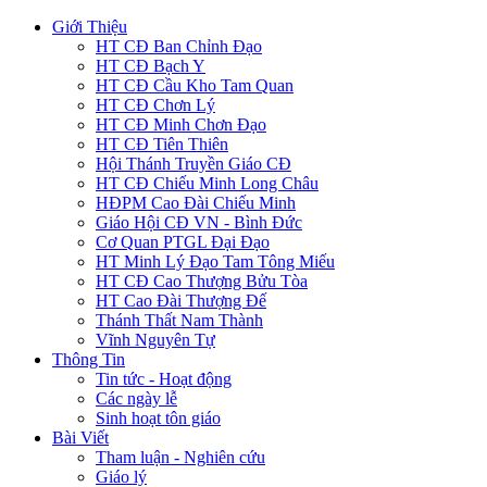
Giới Thiệu
HT CĐ Ban Chỉnh Đạo
HT CĐ Bạch Y
HT CĐ Cầu Kho Tam Quan
HT CĐ Chơn Lý
HT CĐ Minh Chơn Đạo
HT CĐ Tiên Thiên
Hội Thánh Truyền Giáo CĐ
HT CĐ Chiếu Minh Long Châu
HĐPM Cao Đài Chiếu Minh
Giáo Hội CĐ VN - Bình Đức
Cơ Quan PTGL Đại Đạo
HT Minh Lý Đạo Tam Tông Miếu
HT CĐ Cao Thượng Bửu Tòa
HT Cao Đài Thượng Đế
Thánh Thất Nam Thành
Vĩnh Nguyên Tự
Thông Tin
Tin tức - Hoạt động
Các ngày lễ
Sinh hoạt tôn giáo
Bài Viết
Tham luận - Nghiên cứu
Giáo lý