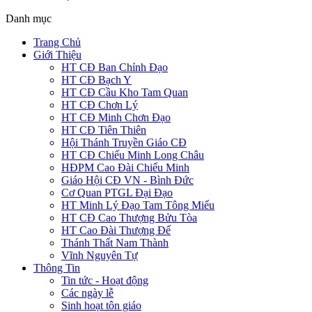
Danh mục
Trang Chủ
Giới Thiệu
HT CĐ Ban Chỉnh Đạo
HT CĐ Bạch Y
HT CĐ Cầu Kho Tam Quan
HT CĐ Chơn Lý
HT CĐ Minh Chơn Đạo
HT CĐ Tiên Thiên
Hội Thánh Truyền Giáo CĐ
HT CĐ Chiếu Minh Long Châu
HĐPM Cao Đài Chiếu Minh
Giáo Hội CĐ VN - Bình Đức
Cơ Quan PTGL Đại Đạo
HT Minh Lý Đạo Tam Tông Miếu
HT CĐ Cao Thượng Bửu Tòa
HT Cao Đài Thượng Đế
Thánh Thất Nam Thành
Vĩnh Nguyên Tự
Thông Tin
Tin tức - Hoạt động
Các ngày lễ
Sinh hoạt tôn giáo