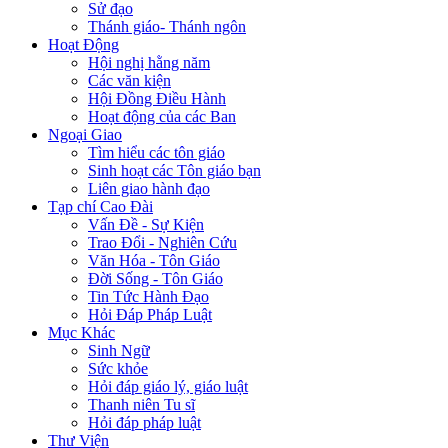
Sử đạo
Thánh giáo- Thánh ngôn
Hoạt Động
Hội nghị hằng năm
Các văn kiện
Hội Đồng Điều Hành
Hoạt động của các Ban
Ngoại Giao
Tìm hiểu các tôn giáo
Sinh hoạt các Tôn giáo bạn
Liên giao hành đạo
Tạp chí Cao Đài
Vấn Đề - Sự Kiện
Trao Đổi - Nghiên Cứu
Văn Hóa - Tôn Giáo
Đời Sống - Tôn Giáo
Tin Tức Hành Đạo
Hỏi Đáp Pháp Luật
Mục Khác
Sinh Ngữ
Sức khỏe
Hỏi đáp giáo lý, giáo luật
Thanh niên Tu sĩ
Hỏi đáp pháp luật
Thư Viện