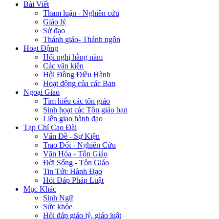
Bài Viết
Tham luận - Nghiên cứu
Giáo lý
Sử đạo
Thánh giáo- Thánh ngôn
Hoạt Động
Hội nghị hằng năm
Các văn kiện
Hội Đồng Điều Hành
Hoạt động của các Ban
Ngoại Giao
Tìm hiểu các tôn giáo
Sinh hoạt các Tôn giáo bạn
Liên giao hành đạo
Tạp Chí Cao Đài
Vấn Đề - Sự Kiện
Trao Đổi - Nghiên Cứu
Văn Hóa - Tôn Giáo
Đời Sống - Tôn Giáo
Tin Tức Hành Đạo
Hỏi Đáp Pháp Luật
Mục Khác
Sinh Ngữ
Sức khỏe
Hỏi đáp giáo lý, giáo luật