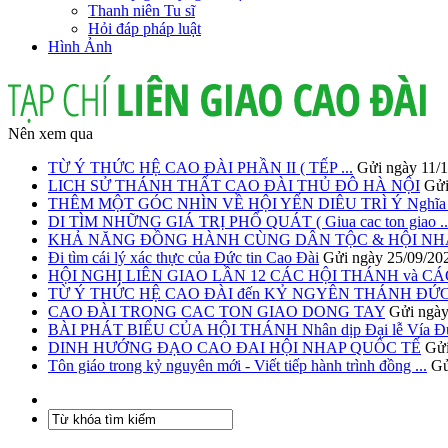
Thanh niên Tu sĩ
Hỏi đáp pháp luật
Hình Ảnh
Nên xem qua
TỪ Ý THỨC HỆ CAO ĐÀI PHẦN II ( TẾP ...
Gửi ngày 11/
LICH SỬ THÁNH THẤT CAO ĐÀI THỦ ĐÔ HÀ NỘI
Gửi
THÊM MỘT GÓC NHÌN VỀ HỘI YẾN DIÊU TRÌ Ý Nghĩa T
DI TÌM NHỮNG GIÁ TRỊ PHỔ QUÁT ( Giua cac ton giao ..
KHẢ NĂNG ĐỒNG HÀNH CÙNG DÂN TỘC & HỘI NHẬP
Đi tìm cái lý xác thực của Đức tin Cao Đài
Gửi ngày 25/09/20
HỘI NGHỊ LIÊN GIAO LẦN 12 CÁC HỘI THÁNH và CÁC 
TỪ Ý THỨC HỆ CAO ĐÀI đến KỶ NGYÊN THÁNH ĐỨ
CAO ĐÀI TRONG CAC TON GIAO DONG TAY
Gửi ngày
BÀI PHÁT BIỂU CỦA HỘI THÁNH Nhân dịp Đại lễ Vía Đức
DINH HƯỚNG ĐẠO CAO ĐAI HỘI NHAP QUỐC TẾ
Gửi
Tôn giáo trong kỷ nguyên mới - Viết tiếp hành trình đồng ...
Gử