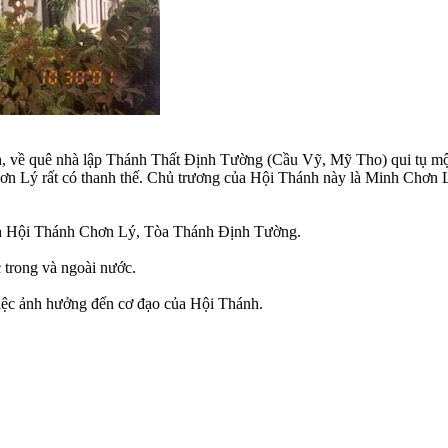
 về quê nhà lập Thánh Thất Ðịnh Tường (Cầu Vỹ, Mỹ Tho) qui tụ một 
n Lý rất có thanh thế. Chủ trương của Hội Thánh này là Minh Chơn L
h Hội Thánh Chơn Lý, Tòa Thánh Định Tường.
c trong và ngoài nước.
iệc ảnh hưởng đến cơ đạo của Hội Thánh.