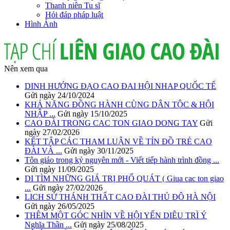
Thanh niên Tu sĩ
Hỏi đáp pháp luật
Hình Ảnh
Nên xem qua
DINH HƯỚNG ĐẠO CAO ĐAI HỘI NHAP QUỐC TẾ
Gửi ngày 24/10/2024
KHẢ NĂNG ĐỒNG HÀNH CÙNG DÂN TỘC & HỘI
NHẬP ...
Gửi ngày 15/10/2025
CAO ĐÀI TRONG CAC TON GIAO DONG TAY
Gửi
ngày 27/02/2026
KẾT TẬP CÁC THAM LUẬN VỀ TÍN ĐỒ TRẺ CAO
ĐÀI VÀ ...
Gửi ngày 30/11/2025
Tôn giáo trong kỷ nguyên mới - Viết tiếp hành trình đồng ...
Gửi ngày 11/09/2025
DI TÌM NHỮNG GIÁ TRỊ PHỔ QUÁT ( Giua cac ton giao
...
Gửi ngày 27/02/2026
LICH SỬ THÁNH THẤT CAO ĐÀI THỦ ĐÔ HÀ NỘI
Gửi ngày 26/05/2025
THÊM MỘT GÓC NHÌN VỀ HỘI YẾN DIÊU TRÌ Ý
Nghĩa Thần ...
Gửi ngày 25/08/2025