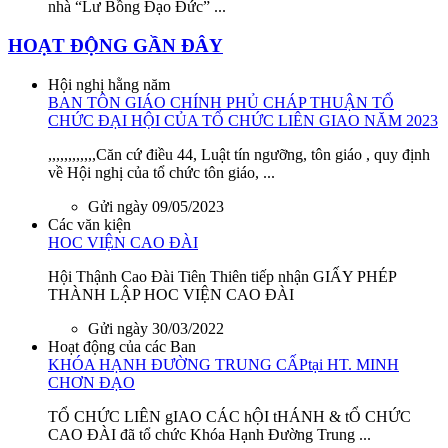
nhà “Lư Bồng Đạo Đức” ...
HOẠT ĐỘNG GẦN ĐÂY
Hội nghị hằng năm
BAN TÔN GIÁO CHÍNH PHỦ CHÁP THUẬN TỔ
CHỨC ĐẠI HỘI CỦA TỔ CHỨC LIÊN GIAO NĂM 2023
,,,,,,,,,,,,Căn cứ điều 44, Luật tín ngưỡng, tôn giáo , quy định
về Hội nghị của tổ chức tôn giáo, ...
Gửi ngày 09/05/2023
Các văn kiện
HOC VIỆN CAO ĐÀI
Hội Thậnh Cao Đài Tiên Thiên tiếp nhận GIẤY PHÉP
THÀNH LẬP HOC VIỆN CAO ĐÀI
Gửi ngày 30/03/2022
Hoạt động của các Ban
KHÓA HẠNH ĐƯỜNG TRUNG CẤPtại HT. MINH
CHƠN ĐẠO
TỔ CHỨC LIÊN gIAO CÁC hỘI tHÁNH & tỔ CHỨC
CAO ĐÀI đã tổ chức Khóa Hạnh Đường Trung ...