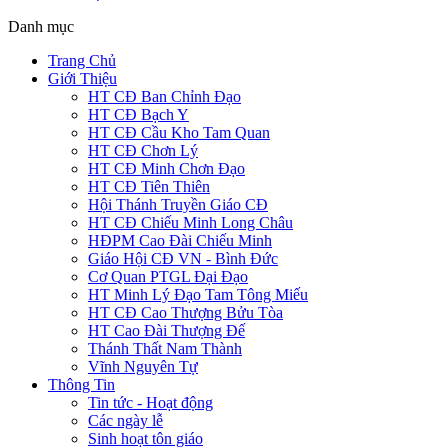
Danh mục
Trang Chủ
Giới Thiệu
HT CĐ Ban Chỉnh Đạo
HT CĐ Bạch Y
HT CĐ Cầu Kho Tam Quan
HT CĐ Chơn Lý
HT CĐ Minh Chơn Đạo
HT CĐ Tiên Thiên
Hội Thánh Truyền Giáo CĐ
HT CĐ Chiếu Minh Long Châu
HĐPM Cao Đài Chiếu Minh
Giáo Hội CĐ VN - Bình Đức
Cơ Quan PTGL Đại Đạo
HT Minh Lý Đạo Tam Tông Miếu
HT CĐ Cao Thượng Bửu Tòa
HT Cao Đài Thượng Đế
Thánh Thất Nam Thành
Vĩnh Nguyên Tự
Thông Tin
Tin tức - Hoạt động
Các ngày lễ
Sinh hoạt tôn giáo