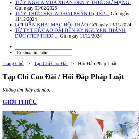
TỪ Ý NGHĨA MÙA XUÂN ĐẾN Ý THỨC SỨ MẠNG:
Gửi ngày 03/02/2025
TỪ Ý THỨC HỆ CAO ĐÀI PHẦN II ( TẾP ...
Gửi ngày
11/12/2024
LỜI DẪN KHAI MẠC HỘI THẢO
Gửi ngày 23/11/2024
TỪ TYT HỆ CAO ĐÀI ĐẾN KY NGUYEN THÁNH
ĐỨC (TIEP THEO ...
Gửi ngày 11/12/2024
Trang Chủ
>
Tạp Chí Cao Đài
>
Hỏi Đáp Pháp Luật
Tạp Chí Cao Đài / Hỏi Đáp Pháp Luật
Không tìm thấy bài nào.
GIỚI THIỆU