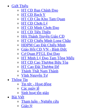
Giới Thiệu
HT CĐ Ban Chỉnh Đạo
HT CĐ Bạch Y
HT CĐ Cầu Kho Tam Quan
HT CĐ Chơn Lý
HT CĐ Minh Chơn Đạo
HT CĐ Tiên Thiên
Hội Thánh Truyền Giáo CĐ
HT CĐ Chiếu Minh Long Châu
HĐPM Cao Đài Chiếu Minh
Giáo Hội CĐ VN - Bình Đức
Cơ Quan PTGL Đại Đạo
HT Minh Lý Đạo Tam Tông Miếu
HT CĐ Cao Thượng Bửu Tòa
HT Cao Đài Thượng Đế
Thánh Thất Nam Thành
Vĩnh Nguyên Tự
Thông Tin
Tin tức - Hoạt động
Các ngày lễ
Sinh hoạt tôn giáo
Bài Viết
Tham luận - Nghiên cứu
Giáo lý