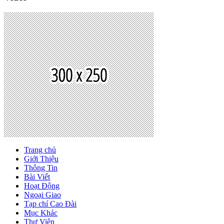
Trang chủ
Giới Thiệu
Thông Tin
Bài Viết
Hoạt Động
Ngoại Giao
Tạp chí Cao Đài
Mục Khác
Thư Viện