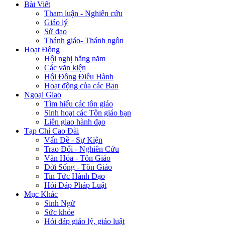
Bài Viết
Tham luận - Nghiên cứu
Giáo lý
Sử đạo
Thánh giáo- Thánh ngôn
Hoạt Động
Hội nghị hằng năm
Các văn kiện
Hội Đồng Điều Hành
Hoạt động của các Ban
Ngoại Giao
Tìm hiểu các tôn giáo
Sinh hoạt các Tôn giáo bạn
Liên giao hành đạo
Tạp Chí Cao Đài
Vấn Đề - Sự Kiện
Trao Đổi - Nghiên Cứu
Văn Hóa - Tôn Giáo
Đời Sống - Tôn Giáo
Tin Tức Hành Đạo
Hỏi Đáp Pháp Luật
Mục Khác
Sinh Ngữ
Sức khỏe
Hỏi đáp giáo lý, giáo luật