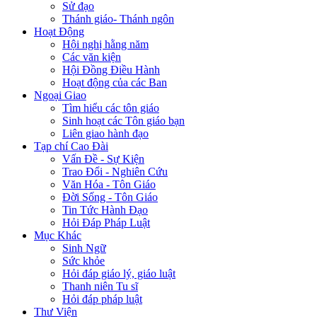
Sử đạo
Thánh giáo- Thánh ngôn
Hoạt Động
Hội nghị hằng năm
Các văn kiện
Hội Đồng Điều Hành
Hoạt động của các Ban
Ngoại Giao
Tìm hiểu các tôn giáo
Sinh hoạt các Tôn giáo bạn
Liên giao hành đạo
Tạp chí Cao Đài
Vấn Đề - Sự Kiện
Trao Đổi - Nghiên Cứu
Văn Hóa - Tôn Giáo
Đời Sống - Tôn Giáo
Tin Tức Hành Đạo
Hỏi Đáp Pháp Luật
Mục Khác
Sinh Ngữ
Sức khỏe
Hỏi đáp giáo lý, giáo luật
Thanh niên Tu sĩ
Hỏi đáp pháp luật
Thư Viện