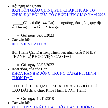
Hội nghị hằng năm
BAN TÔN GIÁO CHÍNH PHỦ CHÁP THUẬN TỔ
CHỨC ĐẠI HỘI CỦA TỔ CHỨC LIÊN GIAO NĂM 2023
,,,,,,,,,,,,Căn cứ điều 44, Luật tín ngưỡng, tôn giáo , quy định
về Hội nghị của tổ chức tôn giáo, ...
Gửi ngày 09/05/2023
Các văn kiện
HOC VIỆN CAO ĐÀI
Hội Thậnh Cao Đài Tiên Thiên tiếp nhận GIẤY PHÉP
THÀNH LẬP HOC VIỆN CAO ĐÀI
Gửi ngày 30/03/2022
Hoạt động của các Ban
KHÓA HẠNH ĐƯỜNG TRUNG CẤPtại HT. MINH
CHƠN ĐẠO
TỔ CHỨC LIÊN gIAO CÁC hỘI tHÁNH & tỔ CHỨC
CAO ĐÀI đã tổ chức Khóa Hạnh Đường Trung ...
Gửi ngày 14/11/2018
Các văn kiện
PHÚC TRÌNH KẾT QUẢ KHÓA HẠNH ĐƯỜNG