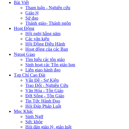
Bài Viết
Tham luận - Nghiên cứu
Giáo lý
Sử đạo
Thánh giáo- Thánh ngôn
Hoạt Động
Hội nghị hằng năm
Các văn kiện
Hội Đồng Điều Hành
Hoạt động của các Ban
Ngoại Giao
Tìm hiểu các tôn giáo
Sinh hoạt các Tôn giáo bạn
Liên giao hành đạo
Tạp Chí Cao Đài
Vấn Đề - Sự Kiện
Trao Đổi - Nghiên Cứu
Văn Hóa - Tôn Giáo
Đời Sống - Tôn Giáo
Tin Tức Hành Đạo
Hỏi Đáp Pháp Luật
Mục Khác
Sinh Ngữ
Sức khỏe
Hỏi đáp giáo lý, giáo luật