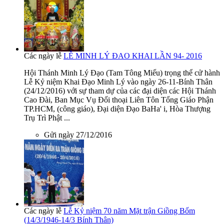
Các ngày lễ
LỄ MINH LÝ ĐAO KHAI LẦN 94- 2016
Hội Thánh Minh Lý Đạo (Tam Tông Miếu) trọng thể cử hành
Lễ Kỷ niệm Khai Đạo Minh Lý vào ngày 26-11-Bính Thân
(24/12/2016) với sự tham dự của các đại diện các Hội Thánh
Cao Đài, Ban Mục Vụ Đối thoại Liên Tôn Tổng Giáo Phận
TP.HCM, (công giáo), Đại diện Đạo BaHa' i, Hòa Thượng
Trụ Trì Phật ...
Gửi ngày 27/12/2016
Các ngày lễ
Lễ Kỷ niệm 70 năm Mặt trận Giồng Bốm
(14/3/1946-14/3 Bính Thân)