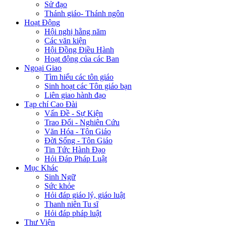
Sử đạo
Thánh giáo- Thánh ngôn
Hoạt Động
Hội nghị hằng năm
Các văn kiện
Hội Đồng Điều Hành
Hoạt động của các Ban
Ngoại Giao
Tìm hiểu các tôn giáo
Sinh hoạt các Tôn giáo bạn
Liên giao hành đạo
Tạp chí Cao Đài
Vấn Đề - Sự Kiện
Trao Đổi - Nghiên Cứu
Văn Hóa - Tôn Giáo
Đời Sống - Tôn Giáo
Tin Tức Hành Đạo
Hỏi Đáp Pháp Luật
Mục Khác
Sinh Ngữ
Sức khỏe
Hỏi đáp giáo lý, giáo luật
Thanh niên Tu sĩ
Hỏi đáp pháp luật
Thư Viện