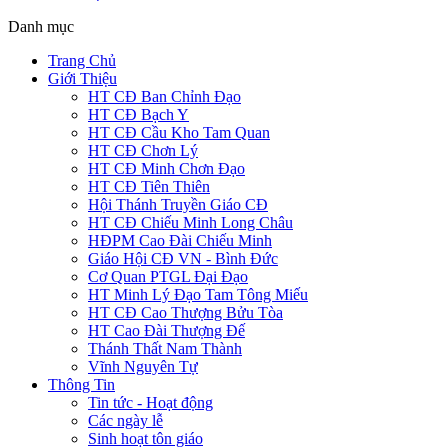
Danh mục
Trang Chủ
Giới Thiệu
HT CĐ Ban Chỉnh Đạo
HT CĐ Bạch Y
HT CĐ Cầu Kho Tam Quan
HT CĐ Chơn Lý
HT CĐ Minh Chơn Đạo
HT CĐ Tiên Thiên
Hội Thánh Truyền Giáo CĐ
HT CĐ Chiếu Minh Long Châu
HĐPM Cao Đài Chiếu Minh
Giáo Hội CĐ VN - Bình Đức
Cơ Quan PTGL Đại Đạo
HT Minh Lý Đạo Tam Tông Miếu
HT CĐ Cao Thượng Bửu Tòa
HT Cao Đài Thượng Đế
Thánh Thất Nam Thành
Vĩnh Nguyên Tự
Thông Tin
Tin tức - Hoạt động
Các ngày lễ
Sinh hoạt tôn giáo