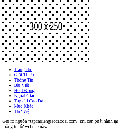
Trang chủ
Giới Thiệu
Thông Tin
Bài Viết
Hoạt Động
Ngoại Giao
Tạp chí Cao Đài
Mục Khác
Thư Viện
Ghi rõ nguồn "tapchiliengiaocaodai.com" khi bạn phát hành lại
thông tin từ website này.