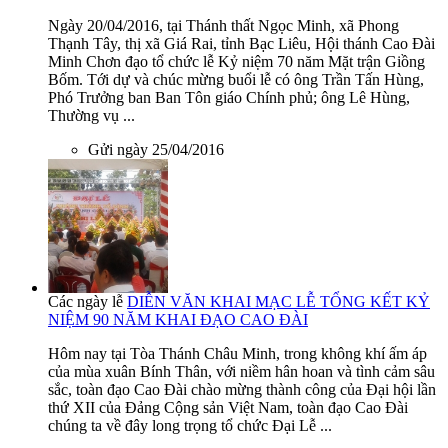
Ngày 20/04/2016, tại Thánh thất Ngọc Minh, xã Phong
Thạnh Tây, thị xã Giá Rai, tỉnh Bạc Liêu, Hội thánh Cao Đài
Minh Chơn đạo tổ chức lễ Kỷ niệm 70 năm Mặt trận Giồng
Bốm. Tới dự và chúc mừng buổi lễ có ông Trần Tấn Hùng,
Phó Trưởng ban Ban Tôn giáo Chính phủ; ông Lê Hùng,
Thường vụ ...
Gửi ngày 25/04/2016
Các ngày lễ
DIỄN VĂN KHAI MẠC LỄ TỔNG KẾT KỶ
NIỆM 90 NĂM KHAI ĐẠO CAO ĐÀI
Hôm nay tại Tòa Thánh Châu Minh, trong không khí ấm áp
của mùa xuân Bính Thân, với niềm hân hoan và tình cảm sâu
sắc, toàn đạo Cao Đài chào mừng thành công của Đại hội lần
thứ XII của Đảng Cộng sản Việt Nam, toàn đạo Cao Đài
chúng ta về đây long trọng tổ chức Đại Lễ ...