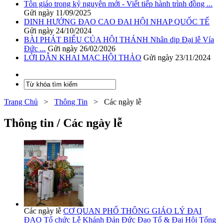
Tôn giáo trong kỷ nguyên mới - Viết tiếp hành trình đồng ...
Gửi ngày 11/09/2025
DINH HƯỚNG ĐẠO CAO ĐAI HỘI NHAP QUỐC TẾ
Gửi ngày 24/10/2024
BÀI PHÁT BIỂU CỦA HỘI THÁNH Nhân dịp Đại lễ Vía
Đức ...
Gửi ngày 26/02/2026
LỜI DẪN KHAI MẠC HỘI THẢO
Gửi ngày 23/11/2024
Trang Chủ
>
Thông Tin
>
Các ngày lễ
Thông tin / Các ngày lễ
Các ngày lễ
CƠ QUAN PHỔ THÔNG GIÁO LÝ ĐẠI
ĐẠO Tổ chức Lễ Khánh Đản Đức Đạo Tổ & Đại Hội Tổng