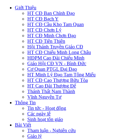
Giới Thiệu
HT CĐ Ban Chỉnh Đạo
HT CĐ Bạch Y
HT CĐ Cầu Kho Tam Quan
HT CĐ Chơn Lý
HT CĐ Minh Chơn Đạo
HT CĐ Tiên Thiên
Hội Thánh Truyền Giáo CĐ
HT CĐ Chiếu Minh Long Châu
HĐPM Cao Đài Chiếu Minh
Giáo Hội CĐ VN - Bình Đức
Cơ Quan PTGL Đại Đạo
HT Minh Lý Đạo Tam Tông Miếu
HT CĐ Cao Thượng Bửu Tòa
HT Cao Đài Thượng Đế
Thánh Thất Nam Thành
Vĩnh Nguyên Tự
Thông Tin
Tin tức - Hoạt động
Các ngày lễ
Sinh hoạt tôn giáo
Bài Viết
Tham luận - Nghiên cứu
Giáo lý