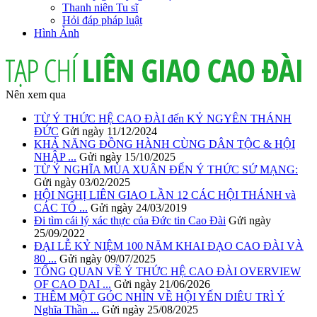
Thanh niên Tu sĩ
Hỏi đáp pháp luật
Hình Ảnh
Nên xem qua
TỪ Ý THỨC HỆ CAO ĐÀI đến KỶ NGYÊN THÁNH
ĐỨC
Gửi ngày 11/12/2024
KHẢ NĂNG ĐỒNG HÀNH CÙNG DÂN TỘC & HỘI
NHẬP ...
Gửi ngày 15/10/2025
TỪ Ý NGHĨA MÙA XUÂN ĐẾN Ý THỨC SỨ MẠNG:
Gửi ngày 03/02/2025
HỘI NGHỊ LIÊN GIAO LẦN 12 CÁC HỘI THÁNH và
CÁC TỔ ...
Gửi ngày 24/03/2019
Đi tìm cái lý xác thực của Đức tin Cao Đài
Gửi ngày
25/09/2022
ĐẠI LỄ KỶ NIỆM 100 NĂM KHAI ĐẠO CAO ĐÀI VÀ
80 ...
Gửi ngày 09/07/2025
TỔNG QUAN VỀ Ý THỨC HỆ CAO ĐÀI OVERVIEW
OF CAO DAI ...
Gửi ngày 21/06/2026
THÊM MỘT GÓC NHÌN VỀ HỘI YẾN DIÊU TRÌ Ý
Nghĩa Thần ...
Gửi ngày 25/08/2025