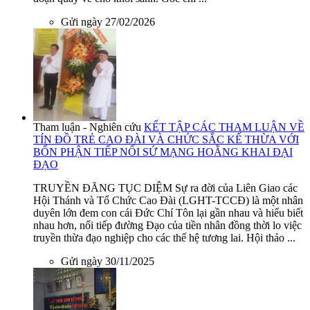
Gửi ngày 27/02/2026
Tham luận - Nghiên cứu
KẾT TẬP CÁC THAM LUẬN VỀ
TÍN ĐỒ TRẺ CAO ĐÀI VÀ CHỨC SẮC KẾ THỪA VỚI
BỔN PHẬN TIẾP NỐI SỨ MẠNG HOẰNG KHAI ĐẠI
ĐẠO
TRUYỀN ĐĂNG TỤC DIỆM Sự ra đời của Liên Giao các
Hội Thánh và Tổ Chức Cao Đài (LGHT-TCCĐ) là một nhân
duyên lớn đem con cái Đức Chí Tôn lại gần nhau và hiểu biết
nhau hơn, nối tiếp đường Đạo của tiền nhân đồng thời lo việc
truyền thừa đạo nghiệp cho các thế hệ tương lai. Hội thảo ...
Gửi ngày 30/11/2025