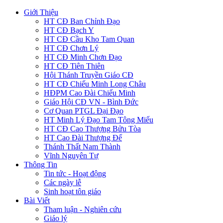
Giới Thiệu
HT CĐ Ban Chỉnh Đạo
HT CĐ Bạch Y
HT CĐ Cầu Kho Tam Quan
HT CĐ Chơn Lý
HT CĐ Minh Chơn Đạo
HT CĐ Tiên Thiên
Hội Thánh Truyền Giáo CĐ
HT CĐ Chiếu Minh Long Châu
HĐPM Cao Đài Chiếu Minh
Giáo Hội CĐ VN - Bình Đức
Cơ Quan PTGL Đại Đạo
HT Minh Lý Đạo Tam Tông Miếu
HT CĐ Cao Thượng Bửu Tòa
HT Cao Đài Thượng Đế
Thánh Thất Nam Thành
Vĩnh Nguyên Tự
Thông Tin
Tin tức - Hoạt động
Các ngày lễ
Sinh hoạt tôn giáo
Bài Viết
Tham luận - Nghiên cứu
Giáo lý