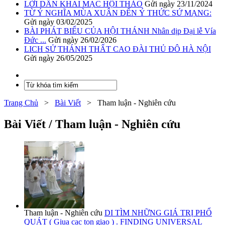
LỜI DẪN KHAI MẠC HỘI THẢO
Gửi ngày 23/11/2024
TỪ Ý NGHĨA MÙA XUÂN ĐẾN Ý THỨC SỨ MẠNG:
Gửi ngày 03/02/2025
BÀI PHÁT BIỂU CỦA HỘI THÁNH Nhân dịp Đại lễ Vía
Đức ...
Gửi ngày 26/02/2026
LICH SỬ THÁNH THẤT CAO ĐÀI THỦ ĐÔ HÀ NỘI
Gửi ngày 26/05/2025
Trang Chủ
>
Bài Viết
>
Tham luận - Nghiên cứu
Bài Viết / Tham luận - Nghiên cứu
Tham luận - Nghiên cứu
DI TÌM NHỮNG GIÁ TRỊ PHỔ
QUÁT ( Giua cac ton giao ) . FINDING UNIVERSAL