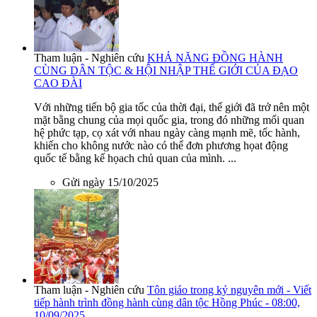
Tham luận - Nghiên cứu
KHẢ NĂNG ĐỒNG HÀNH
CÙNG DÂN TỘC & HỘI NHẬP THẾ GIỚI CỦA ĐẠO
CAO ĐÀI
Với những tiến bộ gia tốc của thời đại, thế giới đã trở nên một
mặt bằng chung của mọi quốc gia, trong đó những mối quan
hệ phức tạp, cọ xát với nhau ngày càng mạnh mẽ, tốc hành,
khiến cho không nước nào có thể đơn phương họat động
quốc tế bằng kế họach chủ quan của mình. ...
Gửi ngày 15/10/2025
Tham luận - Nghiên cứu
Tôn giáo trong kỷ nguyên mới - Viết
tiếp hành trình đồng hành cùng dân tộc Hồng Phúc - 08:00,
10/09/2025