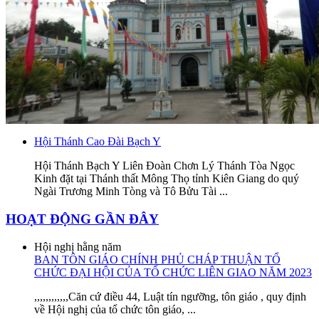
Hội Thánh Cao Đài Bạch Y
Hội Thánh Bạch Y Liên Đoàn Chơn Lý Thánh Tòa Ngọc
Kinh đặt tại Thánh thất Mông Thọ tỉnh Kiên Giang do quý
Ngài Trương Minh Tòng và Tô Bửu Tài ...
HOẠT ĐỘNG GẦN ĐÂY
Hội nghị hằng năm
BAN TÔN GIÁO CHÍNH PHỦ CHÁP THUẬN TỔ
CHỨC ĐẠI HỘI CỦA TỔ CHỨC LIÊN GIAO NĂM 2023
,,,,,,,,,,,,Căn cứ điều 44, Luật tín ngưỡng, tôn giáo , quy định
về Hội nghị của tổ chức tôn giáo, ...