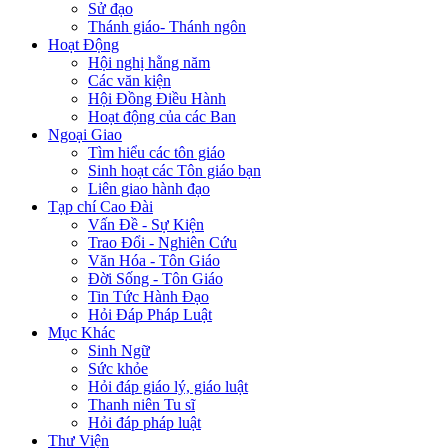
Sử đạo
Thánh giáo- Thánh ngôn
Hoạt Động
Hội nghị hằng năm
Các văn kiện
Hội Đồng Điều Hành
Hoạt động của các Ban
Ngoại Giao
Tìm hiểu các tôn giáo
Sinh hoạt các Tôn giáo bạn
Liên giao hành đạo
Tạp chí Cao Đài
Vấn Đề - Sự Kiện
Trao Đổi - Nghiên Cứu
Văn Hóa - Tôn Giáo
Đời Sống - Tôn Giáo
Tin Tức Hành Đạo
Hỏi Đáp Pháp Luật
Mục Khác
Sinh Ngữ
Sức khỏe
Hỏi đáp giáo lý, giáo luật
Thanh niên Tu sĩ
Hỏi đáp pháp luật
Thư Viện