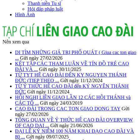
Thanh niên Tu sĩ
Hỏi đáp pháp luật
Hình Ảnh
Nên xem qua
DI TÌM NHỮNG GIÁ TRỊ PHỔ QUÁT ( Giua cac ton giao
...
Gửi ngày 27/02/2026
KẾT TẬP CÁC THAM LUẬN VỀ TÍN ĐỒ TRẺ CAO
ĐÀI VÀ ...
Gửi ngày 30/11/2025
TỪ TYT HỆ CAO ĐÀI ĐẾN KY NGUYEN THÁNH
ĐỨC (TIEP THEO ...
Gửi ngày 11/12/2024
TỪ Ý THỨC HỆ CAO ĐÀI đến KỶ NGYÊN THÁNH
ĐỨC
Gửi ngày 11/12/2024
HỘI NGHỊ LIÊN GIAO LẦN 12 CÁC HỘI THÁNH và
CÁC TỔ ...
Gửi ngày 24/03/2019
CAO ĐÀI TRONG CAC TON GIAO DONG TAY
Gửi
ngày 27/02/2026
TỔNG QUAN VỀ Ý THỨC HỆ CAO ĐÀI OVERVIEW
OF CAO DAI ...
Gửi ngày 21/06/2026
ĐẠI LỄ KỶ NIỆM 100 NĂM KHAI ĐẠO CAO ĐÀI VÀ
80 ...
Gửi ngày 09/07/2025