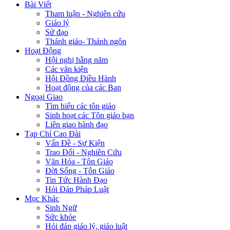
Bài Viết
Tham luận - Nghiên cứu
Giáo lý
Sử đạo
Thánh giáo- Thánh ngôn
Hoạt Động
Hội nghị hằng năm
Các văn kiện
Hội Đồng Điều Hành
Hoạt động của các Ban
Ngoại Giao
Tìm hiểu các tôn giáo
Sinh hoạt các Tôn giáo bạn
Liên giao hành đạo
Tạp Chí Cao Đài
Vấn Đề - Sự Kiện
Trao Đổi - Nghiên Cứu
Văn Hóa - Tôn Giáo
Đời Sống - Tôn Giáo
Tin Tức Hành Đạo
Hỏi Đáp Pháp Luật
Mục Khác
Sinh Ngữ
Sức khỏe
Hỏi đáp giáo lý, giáo luật