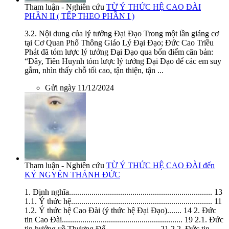
Tham luận - Nghiên cứu
TỪ Ý THỨC HỆ CAO ĐÀI
PHẦN II ( TẾP THEO PHẦN I )
3.2. Nội dung của lý tưởng Đại Đạo Trong một lần giáng cơ
tại Cơ Quan Phổ Thông Giáo Lý Đại Đạo; Đức Cao Triều
Phát đã tóm lược lý tưởng Đại Đạo qua bốn điểm căn bản:
“Đây, Tiên Huynh tóm lược lý tưởng Đại Đạo để các em suy
gẫm, nhìn thấy chỗ tối cao, tận thiện, tận ...
Gửi ngày 11/12/2024
Tham luận - Nghiên cứu
TỪ Ý THỨC HỆ CAO ĐÀI đến
KỶ NGYÊN THÁNH ĐỨC
1. Định nghĩa...................................................................... 13
1.1. Ý thức hệ..................................................................... 11
1.2. Ý thức hệ Cao Đài (ý thức hệ Đại Đạo)....... 14 2. Đức
tin Cao Đài........................................................... 19 2.1. Đức
tin hướng về Thượng Đế.......................... 21 2.2. Đức tin