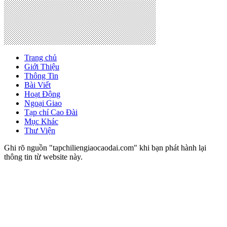
Trang chủ
Giới Thiệu
Thông Tin
Bài Viết
Hoạt Động
Ngoại Giao
Tạp chí Cao Đài
Mục Khác
Thư Viện
Ghi rõ nguồn "tapchiliengiaocaodai.com" khi bạn phát hành lại
thông tin từ website này.