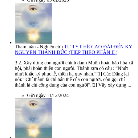
Tham luận - Nghiên cứu
TỪ TYT HỆ CAO ĐÀI ĐẾN KY
NGUYEN THÁNH ĐỨC (TIEP THEO PHẦN II )
3.2. Xây dựng con người chính danh Muốn hoàn hảo hóa xã
hội, phải hoàn thiện con người. Thánh xưa có câu : “Nhứt
nhựt khắc kỷ phục lễ, thiên hạ quy nhân.”[1] Các Đấng lại
nói: “Chí thành là chỉ bản thể của con người, còn gọi chí
thánh là chỉ công dụng của con người”.[2] Vậy xây dựng ...
Gửi ngày 11/12/2024