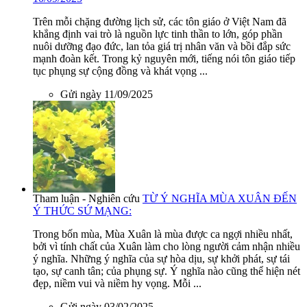
Trên mỗi chặng đường lịch sử, các tôn giáo ở Việt Nam đã
khẳng định vai trò là nguồn lực tinh thần to lớn, góp phần
nuôi dưỡng đạo đức, lan tỏa giá trị nhân văn và bồi đắp sức
mạnh đoàn kết. Trong kỷ nguyên mới, tiếng nói tôn giáo tiếp
tục phụng sự cộng đồng và khát vọng ...
Gửi ngày 11/09/2025
Tham luận - Nghiên cứu
TỪ Ý NGHĨA MÙA XUÂN ĐẾN
Ý THỨC SỨ MẠNG:
Trong bốn mùa, Mùa Xuân là mùa được ca ngợi nhiều nhất,
bởi vì tính chất của Xuân làm cho lòng người cảm nhận nhiều
ý nghĩa. Những ý nghĩa của sự hòa dịu, sự khởi phát, sự tái
tạo, sự canh tân; của phụng sự. Ý nghĩa nào cũng thể hiện nét
đẹp, niềm vui và niềm hy vọng. Mỗi ...
Gửi ngày 03/02/2025