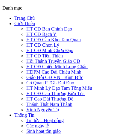
Danh mục
Trang Chủ
Giới Thiệu
HT CĐ Ban Chỉnh Đạo
HT CĐ Bạch Y
HT CĐ Cầu Kho Tam Quan
HT CĐ Chơn Lý
HT CĐ Minh Chơn Đạo
HT CĐ Tiên Thiên
Hội Thánh Truyền Giáo CĐ
HT CĐ Chiếu Minh Long Châu
HĐPM Cao Đài Chiếu Minh
Giáo Hội CĐ VN - Bình Đức
Cơ Quan PTGL Đại Đạo
HT Minh Lý Đạo Tam Tông Miếu
HT CĐ Cao Thượng Bửu Tòa
HT Cao Đài Thượng Đế
Thánh Thất Nam Thành
Vĩnh Nguyên Tự
Thông Tin
Tin tức - Hoạt động
Các ngày lễ
Sinh hoạt tôn giáo